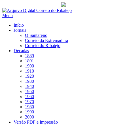
Saltar
para
Menu
conteúdo
Início
Jornais
O Santareno
Correio da Extremadura
Correio do Ribatejo
Décadas
1889
1891
1900
1910
1920
1930
1940
1950
1960
1970
1980
1990
2000
Versão PDF e Impressão