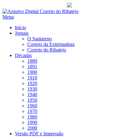
Saltar
para
Menu
conteúdo
Início
Jornais
O Santareno
Correio da Extremadura
Correio do Ribatejo
Décadas
1889
1891
1900
1910
1920
1930
1940
1950
1960
1970
1980
1990
2000
Versão PDF e Impressão