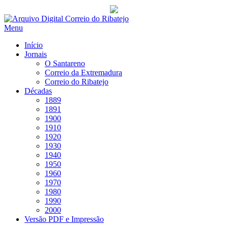
Saltar
para
Menu
conteúdo
Início
Jornais
O Santareno
Correio da Extremadura
Correio do Ribatejo
Décadas
1889
1891
1900
1910
1920
1930
1940
1950
1960
1970
1980
1990
2000
Versão PDF e Impressão