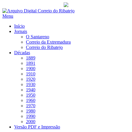
Saltar
para
Menu
conteúdo
Início
Jornais
O Santareno
Correio da Extremadura
Correio do Ribatejo
Décadas
1889
1891
1900
1910
1920
1930
1940
1950
1960
1970
1980
1990
2000
Versão PDF e Impressão