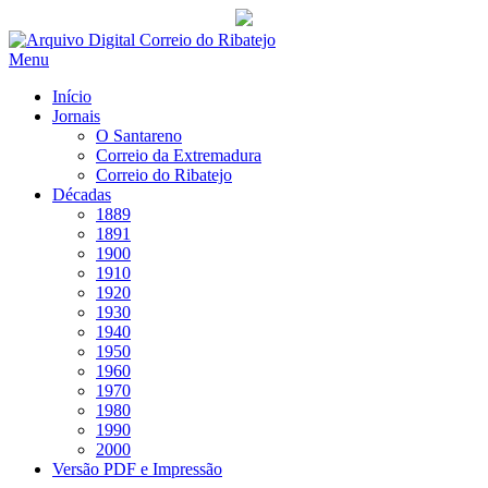
Saltar
para
Menu
conteúdo
Início
Jornais
O Santareno
Correio da Extremadura
Correio do Ribatejo
Décadas
1889
1891
1900
1910
1920
1930
1940
1950
1960
1970
1980
1990
2000
Versão PDF e Impressão