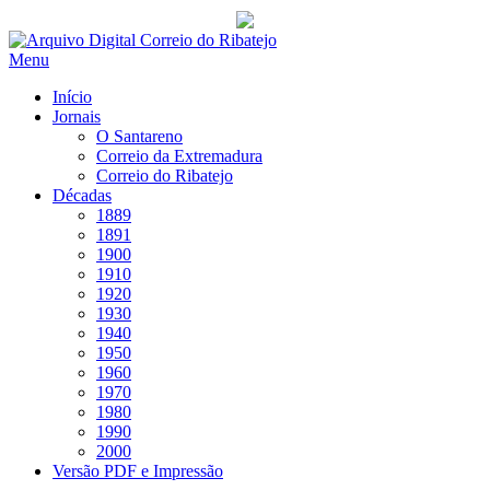
Saltar
para
Menu
conteúdo
Início
Jornais
O Santareno
Correio da Extremadura
Correio do Ribatejo
Décadas
1889
1891
1900
1910
1920
1930
1940
1950
1960
1970
1980
1990
2000
Versão PDF e Impressão