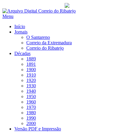
Saltar
para
Menu
conteúdo
Início
Jornais
O Santareno
Correio da Extremadura
Correio do Ribatejo
Décadas
1889
1891
1900
1910
1920
1930
1940
1950
1960
1970
1980
1990
2000
Versão PDF e Impressão