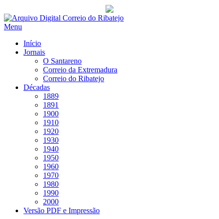
Saltar
para
Menu
conteúdo
Início
Jornais
O Santareno
Correio da Extremadura
Correio do Ribatejo
Décadas
1889
1891
1900
1910
1920
1930
1940
1950
1960
1970
1980
1990
2000
Versão PDF e Impressão