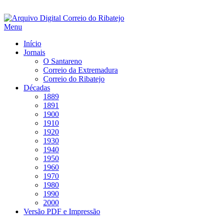
Saltar
para
Menu
conteúdo
Início
Jornais
O Santareno
Correio da Extremadura
Correio do Ribatejo
Décadas
1889
1891
1900
1910
1920
1930
1940
1950
1960
1970
1980
1990
2000
Versão PDF e Impressão