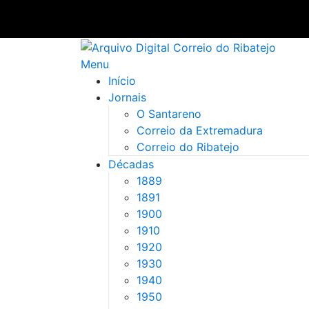
Saltar
para
Menu
conteúdo
Início
Jornais
O Santareno
Correio da Extremadura
Correio do Ribatejo
Décadas
1889
1891
1900
1910
1920
1930
1940
1950