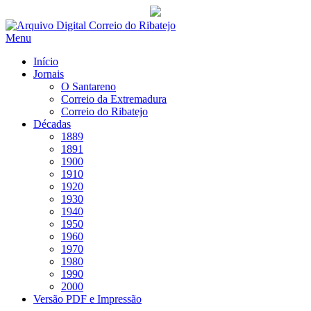
Saltar
para
Menu
conteúdo
Início
Jornais
O Santareno
Correio da Extremadura
Correio do Ribatejo
Décadas
1889
1891
1900
1910
1920
1930
1940
1950
1960
1970
1980
1990
2000
Versão PDF e Impressão