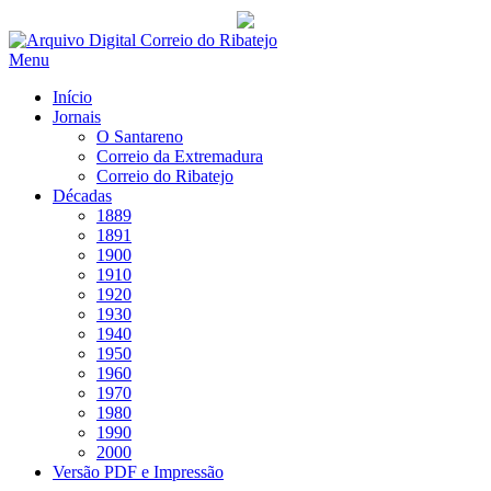
Saltar
para
Menu
conteúdo
Início
Jornais
O Santareno
Correio da Extremadura
Correio do Ribatejo
Décadas
1889
1891
1900
1910
1920
1930
1940
1950
1960
1970
1980
1990
2000
Versão PDF e Impressão