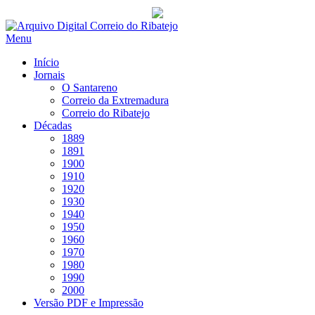
Saltar
para
Menu
conteúdo
Início
Jornais
O Santareno
Correio da Extremadura
Correio do Ribatejo
Décadas
1889
1891
1900
1910
1920
1930
1940
1950
1960
1970
1980
1990
2000
Versão PDF e Impressão