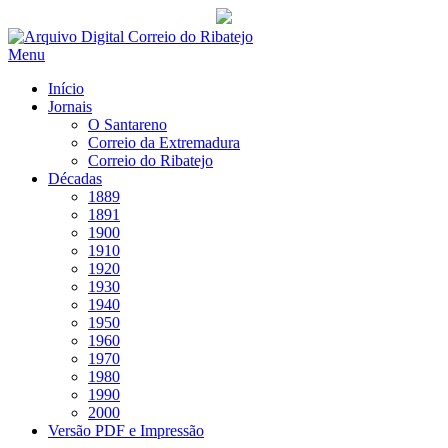
Saltar
para
Menu
conteúdo
Início
Jornais
O Santareno
Correio da Extremadura
Correio do Ribatejo
Décadas
1889
1891
1900
1910
1920
1930
1940
1950
1960
1970
1980
1990
2000
Versão PDF e Impressão