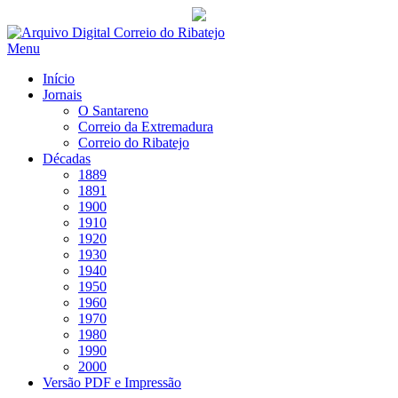
Saltar
para
Menu
conteúdo
Início
Jornais
O Santareno
Correio da Extremadura
Correio do Ribatejo
Décadas
1889
1891
1900
1910
1920
1930
1940
1950
1960
1970
1980
1990
2000
Versão PDF e Impressão