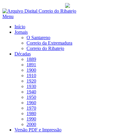
Saltar
para
Menu
conteúdo
Início
Jornais
O Santareno
Correio da Extremadura
Correio do Ribatejo
Décadas
1889
1891
1900
1910
1920
1930
1940
1950
1960
1970
1980
1990
2000
Versão PDF e Impressão