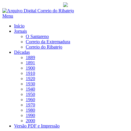
Saltar
para
Menu
conteúdo
Início
Jornais
O Santareno
Correio da Extremadura
Correio do Ribatejo
Décadas
1889
1891
1900
1910
1920
1930
1940
1950
1960
1970
1980
1990
2000
Versão PDF e Impressão