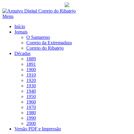
Saltar
para
Menu
conteúdo
Início
Jornais
O Santareno
Correio da Extremadura
Correio do Ribatejo
Décadas
1889
1891
1900
1910
1920
1930
1940
1950
1960
1970
1980
1990
2000
Versão PDF e Impressão