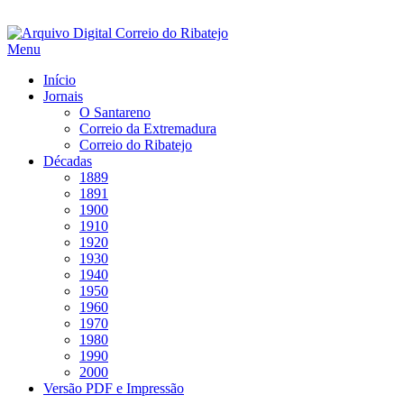
Saltar
para
Menu
conteúdo
Início
Jornais
O Santareno
Correio da Extremadura
Correio do Ribatejo
Décadas
1889
1891
1900
1910
1920
1930
1940
1950
1960
1970
1980
1990
2000
Versão PDF e Impressão