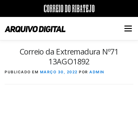
Saltar
para
Menu
conteúdo
Correio da Extremadura Nº71
INÍCIO
JORNAIS
DÉCADAS
13AGO1892
PUBLICADO EM
MARÇO 30, 2022
POR
ADMIN
VERSÃO PDF E IMPRESSÃO