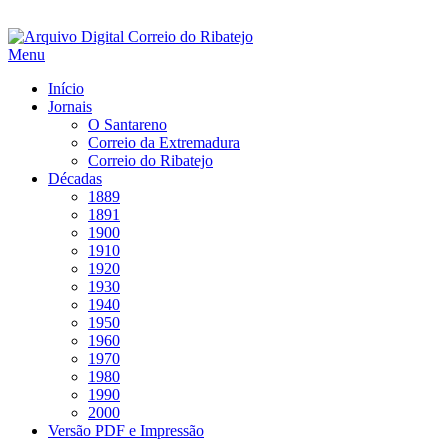
Saltar
para
Menu
conteúdo
Início
Jornais
O Santareno
Correio da Extremadura
Correio do Ribatejo
Décadas
1889
1891
1900
1910
1920
1930
1940
1950
1960
1970
1980
1990
2000
Versão PDF e Impressão