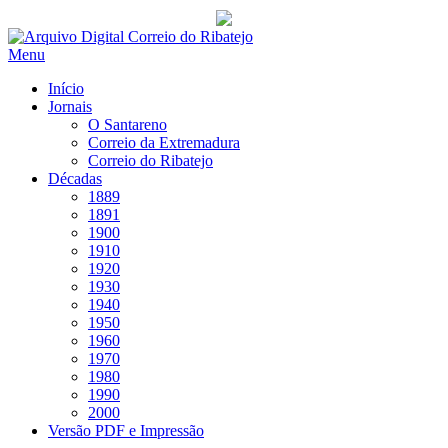
Saltar
para
Menu
conteúdo
Início
Jornais
O Santareno
Correio da Extremadura
Correio do Ribatejo
Décadas
1889
1891
1900
1910
1920
1930
1940
1950
1960
1970
1980
1990
2000
Versão PDF e Impressão