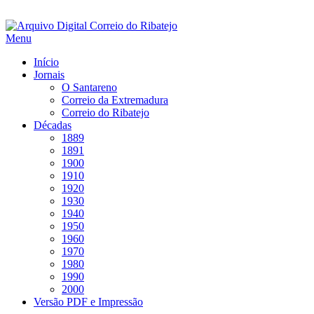
Saltar
para
Menu
conteúdo
Início
Jornais
O Santareno
Correio da Extremadura
Correio do Ribatejo
Décadas
1889
1891
1900
1910
1920
1930
1940
1950
1960
1970
1980
1990
2000
Versão PDF e Impressão