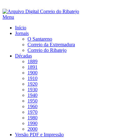
Saltar
para
Menu
conteúdo
Início
Jornais
O Santareno
Correio da Extremadura
Correio do Ribatejo
Décadas
1889
1891
1900
1910
1920
1930
1940
1950
1960
1970
1980
1990
2000
Versão PDF e Impressão