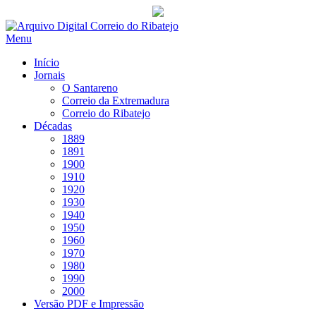
Saltar
para
Menu
conteúdo
Início
Jornais
O Santareno
Correio da Extremadura
Correio do Ribatejo
Décadas
1889
1891
1900
1910
1920
1930
1940
1950
1960
1970
1980
1990
2000
Versão PDF e Impressão