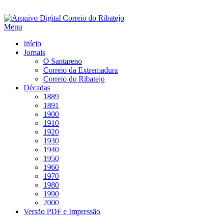
Saltar
para
Menu
conteúdo
Início
Jornais
O Santareno
Correio da Extremadura
Correio do Ribatejo
Décadas
1889
1891
1900
1910
1920
1930
1940
1950
1960
1970
1980
1990
2000
Versão PDF e Impressão