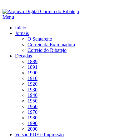
Saltar
para
Menu
conteúdo
Início
Jornais
O Santareno
Correio da Extremadura
Correio do Ribatejo
Décadas
1889
1891
1900
1910
1920
1930
1940
1950
1960
1970
1980
1990
2000
Versão PDF e Impressão