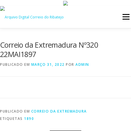
Saltar
para
Menu
conteúdo
INÍCIO
JORNAIS
DÉCADAS
Correio da Extremadura Nº320
22MAI1897
VERSÃO PDF E IMPRESSÃO
PUBLICADO EM
MARÇO 31, 2022
POR
ADMIN
PUBLICADO EM
CORREIO DA EXTREMADURA
ETIQUETAS
1890