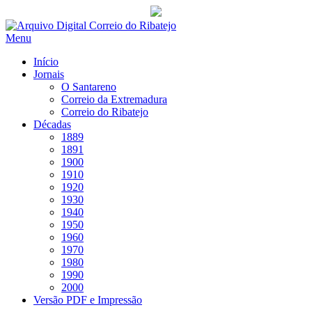
Saltar
para
Menu
conteúdo
Início
Jornais
O Santareno
Correio da Extremadura
Correio do Ribatejo
Décadas
1889
1891
1900
1910
1920
1930
1940
1950
1960
1970
1980
1990
2000
Versão PDF e Impressão