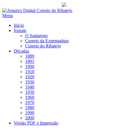
Saltar
para
Menu
conteúdo
Início
Jornais
O Santareno
Correio da Extremadura
Correio do Ribatejo
Décadas
1889
1891
1900
1910
1920
1930
1940
1950
1960
1970
1980
1990
2000
Versão PDF e Impressão