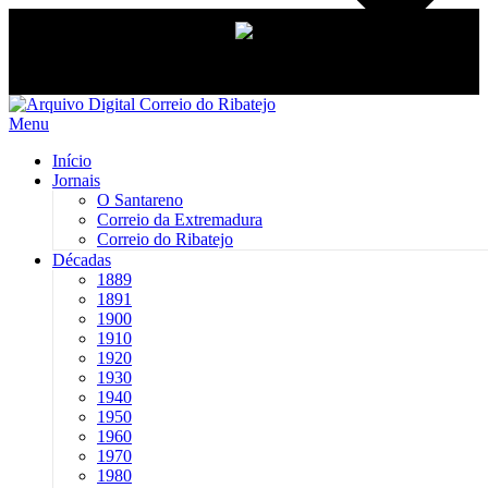
Saltar
para
Menu
conteúdo
Início
Jornais
O Santareno
Correio da Extremadura
Correio do Ribatejo
Décadas
1889
1891
1900
1910
1920
1930
1940
1950
1960
1970
1980