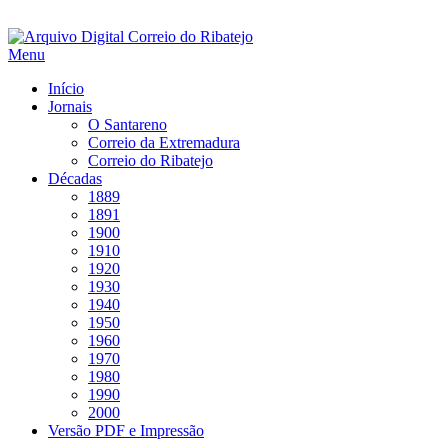
Saltar
para
Menu
conteúdo
Início
Jornais
O Santareno
Correio da Extremadura
Correio do Ribatejo
Décadas
1889
1891
1900
1910
1920
1930
1940
1950
1960
1970
1980
1990
2000
Versão PDF e Impressão