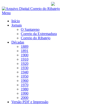
Saltar
para
Menu
conteúdo
Início
Jornais
O Santareno
Correio da Extremadura
Correio do Ribatejo
Décadas
1889
1891
1900
1910
1920
1930
1940
1950
1960
1970
1980
1990
2000
Versão PDF e Impressão