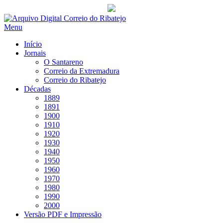
Saltar
para
Menu
conteúdo
Início
Jornais
O Santareno
Correio da Extremadura
Correio do Ribatejo
Décadas
1889
1891
1900
1910
1920
1930
1940
1950
1960
1970
1980
1990
2000
Versão PDF e Impressão