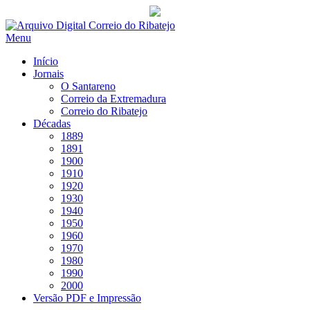
Saltar
para
Menu
conteúdo
Início
Jornais
O Santareno
Correio da Extremadura
Correio do Ribatejo
Décadas
1889
1891
1900
1910
1920
1930
1940
1950
1960
1970
1980
1990
2000
Versão PDF e Impressão