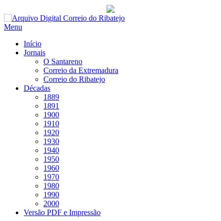
Saltar
para
Menu
conteúdo
Início
Jornais
O Santareno
Correio da Extremadura
Correio do Ribatejo
Décadas
1889
1891
1900
1910
1920
1930
1940
1950
1960
1970
1980
1990
2000
Versão PDF e Impressão