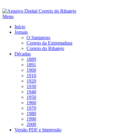
Saltar
para
Menu
conteúdo
Início
Jornais
O Santareno
Correio da Extremadura
Correio do Ribatejo
Décadas
1889
1891
1900
1910
1920
1930
1940
1950
1960
1970
1980
1990
2000
Versão PDF e Impressão