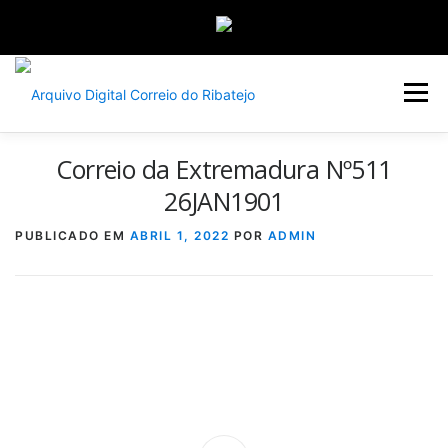
Saltar
para
Menu
conteúdo
Correio da Extremadura Nº511
INÍCIO
JORNAIS
DÉCADAS
26JAN1901
PUBLICADO EM
ABRIL 1, 2022
POR
ADMIN
VERSÃO PDF E IMPRESSÃO