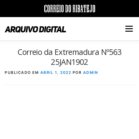
Saltar
para
Menu
conteúdo
Correio da Extremadura Nº563
INÍCIO
JORNAIS
DÉCADAS
25JAN1902
PUBLICADO EM
ABRIL 1, 2022
POR
ADMIN
VERSÃO PDF E IMPRESSÃO