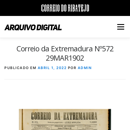
Saltar
para
Menu
conteúdo
Correio da Extremadura Nº572
INÍCIO
JORNAIS
DÉCADAS
29MAR1902
PUBLICADO EM
ABRIL 1, 2022
POR
ADMIN
VERSÃO PDF E IMPRESSÃO