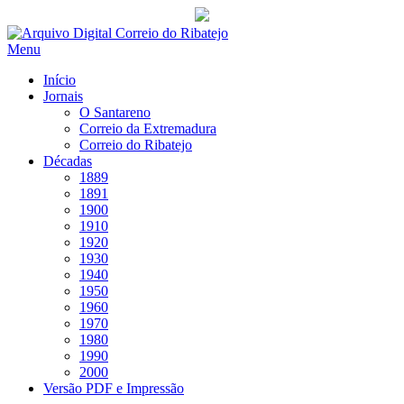
Saltar
para
Menu
conteúdo
Início
Jornais
O Santareno
Correio da Extremadura
Correio do Ribatejo
Décadas
1889
1891
1900
1910
1920
1930
1940
1950
1960
1970
1980
1990
2000
Versão PDF e Impressão