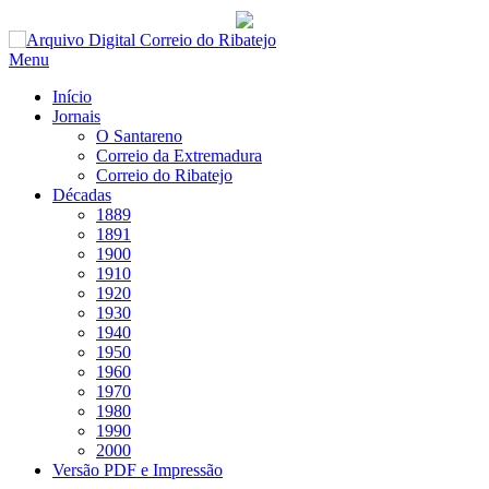
Saltar
para
Menu
conteúdo
Início
Jornais
O Santareno
Correio da Extremadura
Correio do Ribatejo
Décadas
1889
1891
1900
1910
1920
1930
1940
1950
1960
1970
1980
1990
2000
Versão PDF e Impressão