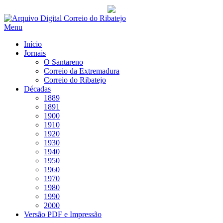
Saltar
para
Menu
conteúdo
Início
Jornais
O Santareno
Correio da Extremadura
Correio do Ribatejo
Décadas
1889
1891
1900
1910
1920
1930
1940
1950
1960
1970
1980
1990
2000
Versão PDF e Impressão