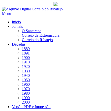
Saltar
para
Menu
conteúdo
Início
Jornais
O Santareno
Correio da Extremadura
Correio do Ribatejo
Décadas
1889
1891
1900
1910
1920
1930
1940
1950
1960
1970
1980
1990
2000
Versão PDF e Impressão