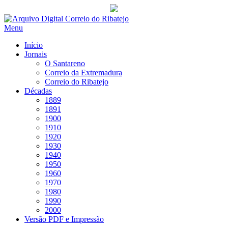
Saltar
para
Menu
conteúdo
Início
Jornais
O Santareno
Correio da Extremadura
Correio do Ribatejo
Décadas
1889
1891
1900
1910
1920
1930
1940
1950
1960
1970
1980
1990
2000
Versão PDF e Impressão