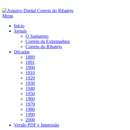
Saltar
para
Menu
conteúdo
Início
Jornais
O Santareno
Correio da Extremadura
Correio do Ribatejo
Décadas
1889
1891
1900
1910
1920
1930
1940
1950
1960
1970
1980
1990
2000
Versão PDF e Impressão