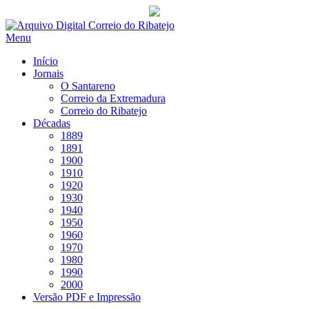
Saltar
para
Menu
conteúdo
Início
Jornais
O Santareno
Correio da Extremadura
Correio do Ribatejo
Décadas
1889
1891
1900
1910
1920
1930
1940
1950
1960
1970
1980
1990
2000
Versão PDF e Impressão