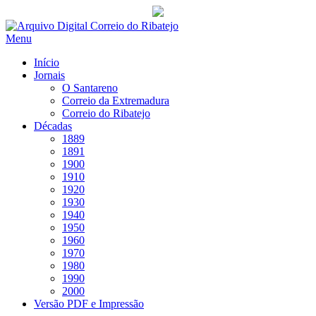
Saltar
para
Menu
conteúdo
Início
Jornais
O Santareno
Correio da Extremadura
Correio do Ribatejo
Décadas
1889
1891
1900
1910
1920
1930
1940
1950
1960
1970
1980
1990
2000
Versão PDF e Impressão