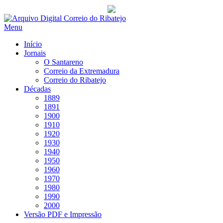
Saltar
para
Menu
conteúdo
Início
Jornais
O Santareno
Correio da Extremadura
Correio do Ribatejo
Décadas
1889
1891
1900
1910
1920
1930
1940
1950
1960
1970
1980
1990
2000
Versão PDF e Impressão