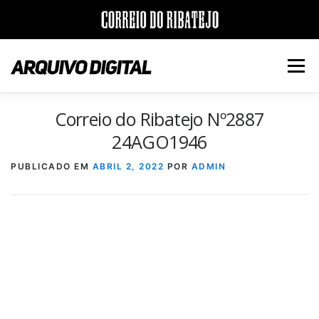
Saltar
para
Menu
conteúdo
Correio do Ribatejo Nº2887
INÍCIO
JORNAIS
DÉCADAS
24AGO1946
PUBLICADO EM
ABRIL 2, 2022
POR
ADMIN
VERSÃO PDF E IMPRESSÃO